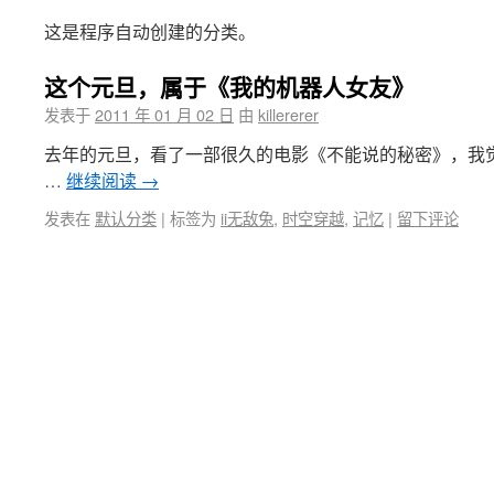
这是程序自动创建的分类。
这个元旦，属于《我的机器人女友》
发表于
2011 年 01 月 02 日
由
killererer
去年的元旦，看了一部很久的电影《不能说的秘密》，我
…
继续阅读
→
发表在
默认分类
|
标签为
ii无敌兔
,
时空穿越
,
记忆
|
留下评论