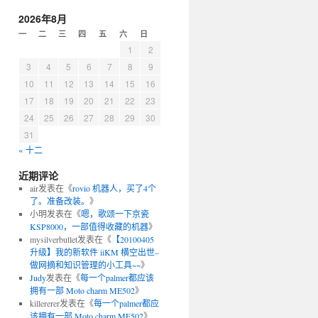
2026年8月
一
二
三
四
五
六
日
1
2
3
4
5
6
7
8
9
10
11
12
13
14
15
16
17
18
19
20
21
22
23
24
25
26
27
28
29
30
31
« 十二
近期评论
air
发表在《
rovio 机器人，买了4个
了。准备改装。
》
小明
发表在《
嗯，歌颂一下京瓷
KSP8000，一部值得收藏的机器
》
mysilverbullet
发表在《
【20100405
升级】我的新软件 iiKM 横空出世–
做网摘和知识管理的小工具~~
》
Judy
发表在《
每一个palmer都应该
拥有一部 Moto charm ME502
》
killererer
发表在《
每一个palmer都应
该拥有一部 Moto charm ME502
》