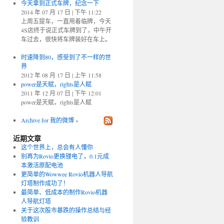
今天拿到正式车牌，纪念一下
2014 年 07 月 17 日 | 下午 11:22
上周五提车，一直用着临牌，今天
4S店终于说正式车牌到了，中午开
车过去，很快将车牌装好在车上。
时速降到80，感受到了不一样的世
界
2012 年 08 月 17 日 | 上午 11:58
power是天赋，rights是人赋
2011 年 12 月 07 日 | 下午 12:01
power是天赋，rights是人赋
Archive for 我的微博
»
近期文章
这个世界上，总会有人懂你
别再为Rovio更换锂电了，0.1元成
本激活原配电池
更简单的Wowwee Rovio机器人导航
灯塔制作成功了！
最简单、低成本的制作Rovio机器
人导航灯塔
关于这次股市暴跌的操作总结与经
验教训