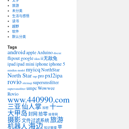
文字
旅游
未分类
生活与感悟
读书
越野
软件
默认分类
Tags
android
apple
Arduino
discuz
flipout
google
ii无敌兔
iikm
ipad
ipad mini
iphone
iphone 5
myicq
NorthStar
minikm
model
North Star
pxl2ipa
pro
oqo
rovio
supersmsfilter
sitemap
umpc
Wowwee
suptersmsfilter
Rovio
www.440990.com
三亚
仙人掌
十一
加密
大甲岛
封网
拾零
拾零网
摄影
旅游
文件过滤系统
海边
机器人
苹
知识管理