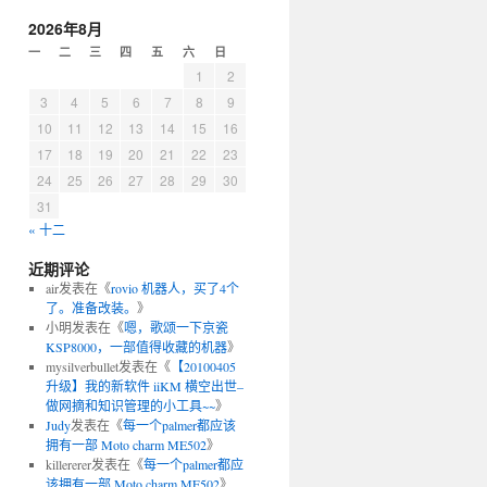
2026年8月
一
二
三
四
五
六
日
1
2
3
4
5
6
7
8
9
10
11
12
13
14
15
16
17
18
19
20
21
22
23
24
25
26
27
28
29
30
31
« 十二
近期评论
air
发表在《
rovio 机器人，买了4个
了。准备改装。
》
小明
发表在《
嗯，歌颂一下京瓷
KSP8000，一部值得收藏的机器
》
mysilverbullet
发表在《
【20100405
升级】我的新软件 iiKM 横空出世–
做网摘和知识管理的小工具~~
》
Judy
发表在《
每一个palmer都应该
拥有一部 Moto charm ME502
》
killererer
发表在《
每一个palmer都应
该拥有一部 Moto charm ME502
》