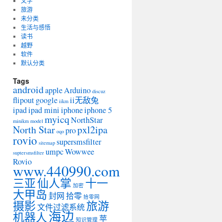
文字
旅游
未分类
生活与感悟
读书
越野
软件
默认分类
Tags
android
apple
Arduino
discuz
flipout
google
ii无敌兔
iikm
ipad
ipad mini
iphone
iphone 5
myicq
NorthStar
minikm
model
North Star
pxl2ipa
pro
oqo
rovio
supersmsfilter
sitemap
umpc
Wowwee
suptersmsfilter
Rovio
www.440990.com
三亚
仙人掌
十一
加密
大甲岛
封网
拾零
拾零网
摄影
旅游
文件过滤系统
海边
机器人
苹
知识管理