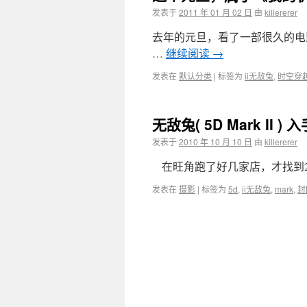
发表于
2011 年 01 月 02 日
由
killererer
去年的元旦，看了一部很久的电
…
继续阅读
→
发表在
默认分类
|
标签为
ii无敌兔
,
时空穿
无敌兔( 5D Mark II ) 
发表于
2010 年 10 月 10 日
由
killererer
在旺角跑了好几家店，才找到24
发表在
摄影
|
标签为
5d
,
ii无敌兔
,
mark
,
封