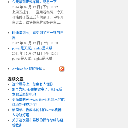
今天拿到正式车牌，纪念一下
2014 年 07 月 17 日 | 下午 11:22
上周五提车，一直用着临牌，今天
4S店终于说正式车牌到了，中午开
车过去，很快将车牌装好在车上。
时速降到80，感受到了不一样的世
界
2012 年 08 月 17 日 | 上午 11:58
power是天赋，rights是人赋
2011 年 12 月 07 日 | 下午 12:01
power是天赋，rights是人赋
Archive for 我的微博
»
近期文章
这个世界上，总会有人懂你
别再为Rovio更换锂电了，0.1元成
本激活原配电池
更简单的Wowwee Rovio机器人导航
灯塔制作成功了！
最简单、低成本的制作Rovio机器
人导航灯塔
关于这次股市暴跌的操作总结与经
验教训