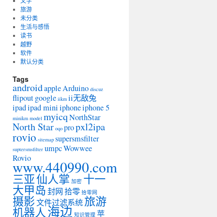
文字
旅游
未分类
生活与感悟
读书
越野
软件
默认分类
Tags
android
apple
Arduino
discuz
flipout
google
ii无敌兔
iikm
ipad
ipad mini
iphone
iphone 5
myicq
NorthStar
minikm
model
North Star
pxl2ipa
pro
oqo
rovio
supersmsfilter
sitemap
umpc
Wowwee
suptersmsfilter
Rovio
www.440990.com
三亚
仙人掌
十一
加密
大甲岛
封网
拾零
拾零网
摄影
旅游
文件过滤系统
海边
机器人
苹
知识管理