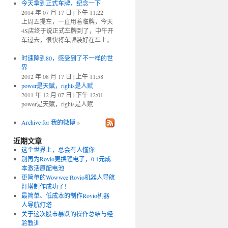
今天拿到正式车牌，纪念一下
2014 年 07 月 17 日 | 下午 11:22
上周五提车，一直用着临牌，今天
4S店终于说正式车牌到了，中午开
车过去，很快将车牌装好在车上。
时速降到80，感受到了不一样的世
界
2012 年 08 月 17 日 | 上午 11:58
power是天赋，rights是人赋
2011 年 12 月 07 日 | 下午 12:01
power是天赋，rights是人赋
Archive for 我的微博
»
近期文章
这个世界上，总会有人懂你
别再为Rovio更换锂电了，0.1元成
本激活原配电池
更简单的Wowwee Rovio机器人导航
灯塔制作成功了！
最简单、低成本的制作Rovio机器
人导航灯塔
关于这次股市暴跌的操作总结与经
验教训