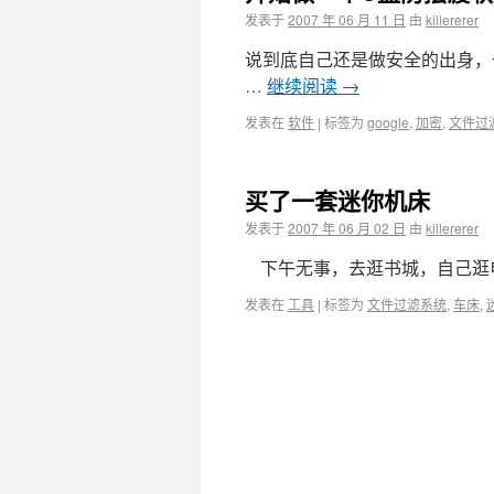
发表于
2007 年 06 月 11 日
由
killererer
说到底自己还是做安全的出身，
…
继续阅读
→
发表在
软件
|
标签为
google
,
加密
,
文件过
买了一套迷你机床
发表于
2007 年 06 月 02 日
由
killererer
下午无事，去逛书城，自己逛
发表在
工具
|
标签为
文件过滤系统
,
车床
,