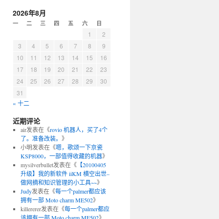
2026年8月
一
二
三
四
五
六
日
1
2
3
4
5
6
7
8
9
10
11
12
13
14
15
16
17
18
19
20
21
22
23
24
25
26
27
28
29
30
31
« 十二
近期评论
air
发表在《
rovio 机器人，买了4个
了。准备改装。
》
小明
发表在《
嗯，歌颂一下京瓷
KSP8000，一部值得收藏的机器
》
mysilverbullet
发表在《
【20100405
升级】我的新软件 iiKM 横空出世–
做网摘和知识管理的小工具~~
》
Judy
发表在《
每一个palmer都应该
拥有一部 Moto charm ME502
》
killererer
发表在《
每一个palmer都应
该拥有一部 Moto charm ME502
》