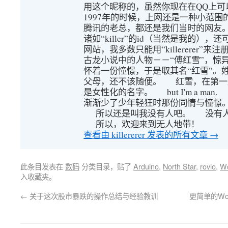
用这个昵称的，虽然你现在在QQ上可
1997年的时候，上网还是一种小范围
腾讯的老总，都还是我们当时的网友
诸如“killer”的id（当然是我的）
网站，我多数只能用“killererer
古龙小说中的人物－－“傅红雪”，惊
怀着一份憧憬，于是取其名“红雪”。
父母，还不该随便。 红雪，在第一
是女性化的名字。 but I'm a ma
渐渐少了少年轻狂时那份同情与憧憬
所以还是叫我没有人吧。 没有人
所以，欢迎来到无人地带！
查看由 killererer 发表的所有文章
→
此条目发表在
数码
分类目录，贴了
Arduino
,
North Star
,
rovio
,
W
入收藏夹。
←
关于这次股市暴跌的操作总结与经验教训
更简单的Wo