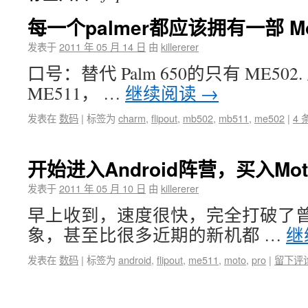
每一个palmer都应该拥有一部 Moto
发表于
2011 年 05 月 14 日
由
killererer
口号：替代 Palm 650的只有 ME5
ME511， …
继续阅读
→
发表在
数码
|
标签为
charm
,
flipout
,
mb502
,
mb511
,
me502
|
4 
开始进入Android阵营，买入Moto
发表于
2011 年 05 月 10 日
由
killererer
早上收到，速度很快，完全打破了曾经对
象，甚至比很多近期的新机都 …
继
发表在
数码
|
标签为
android
,
flipout
,
me511
,
moto
,
pro
|
留下评