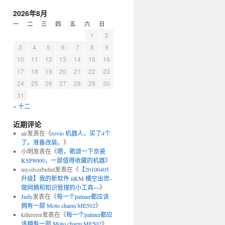
2026年8月
一
二
三
四
五
六
日
1
2
3
4
5
6
7
8
9
10
11
12
13
14
15
16
17
18
19
20
21
22
23
24
25
26
27
28
29
30
31
« 十二
近期评论
air
发表在《
rovio 机器人，买了4个
了。准备改装。
》
小明
发表在《
嗯，歌颂一下京瓷
KSP8000，一部值得收藏的机器
》
mysilverbullet
发表在《
【20100405
升级】我的新软件 iiKM 横空出世–
做网摘和知识管理的小工具~~
》
Judy
发表在《
每一个palmer都应该
拥有一部 Moto charm ME502
》
killererer
发表在《
每一个palmer都应
该拥有一部 Moto charm ME502
》