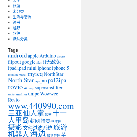
文字
旅游
未分类
生活与感悟
读书
越野
软件
默认分类
Tags
android
apple
Arduino
discuz
flipout
google
ii无敌兔
iikm
ipad
ipad mini
iphone
iphone 5
myicq
NorthStar
minikm
model
North Star
pxl2ipa
pro
oqo
rovio
supersmsfilter
sitemap
umpc
Wowwee
suptersmsfilter
Rovio
www.440990.com
三亚
仙人掌
十一
加密
大甲岛
封网
拾零
拾零网
摄影
旅游
文件过滤系统
海边
机器人
苹
知识管理