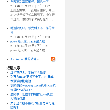
今天拿到正式车牌，纪念一下
2014 年 07 月 17 日 | 下午 11:22
上周五提车，一直用着临牌，今天
4S店终于说正式车牌到了，中午开
车过去，很快将车牌装好在车上。
时速降到80，感受到了不一样的世
界
2012 年 08 月 17 日 | 上午 11:58
power是天赋，rights是人赋
2011 年 12 月 07 日 | 下午 12:01
power是天赋，rights是人赋
Archive for 我的微博
»
近期文章
这个世界上，总会有人懂你
别再为Rovio更换锂电了，0.1元成
本激活原配电池
更简单的Wowwee Rovio机器人导航
灯塔制作成功了！
最简单、低成本的制作Rovio机器
人导航灯塔
关于这次股市暴跌的操作总结与经
验教训