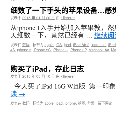
细数了一下手头的苹果设备…感
发表于
2015 年 01 月 20 日
由
killererer
从iphone 1入手开始加入苹果教
天细数一下，竟然已经有 …
继续阅
发表在
数码
|
标签为
apple
,
iOS
,
ipad
,
iPad Air 2
,
ipad mini
,
iPad
4S
,
iphone 5
,
iPhone 5S
,
iPhone 6
,
iPhone 6P
,
Macbook Air
,
Ma
购买了iPad，存此日志
发表于
2010 年 05 月 10 日
由
killererer
今天买了iPad 16G Wifi版–第一
读
→
发表在
数码
|
标签为
apple
,
ipad
,
iphone
,
拾零
,
苹果
|
留下评论