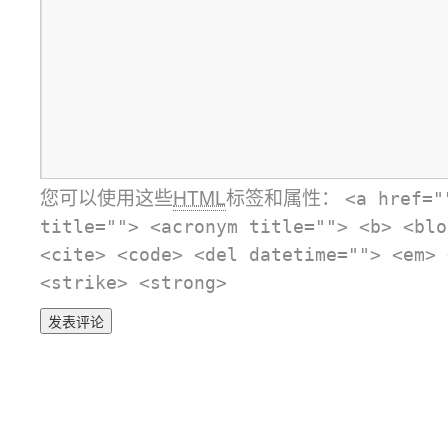
您可以使用这些
HTML
标签和属性：
<a href="
title=""> <acronym title=""> <b> <blo
<cite> <code> <del datetime=""> <em> 
<strike> <strong>