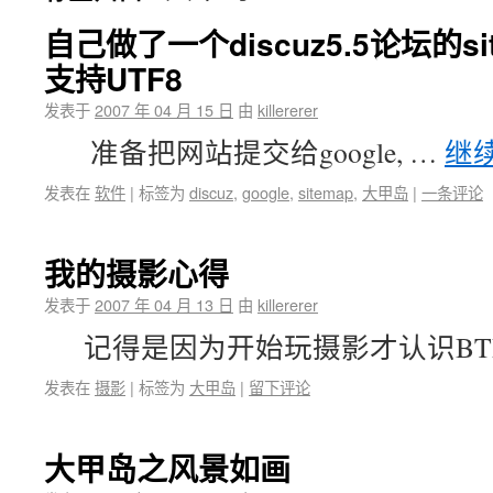
自己做了一个discuz5.5论坛的s
支持UTF8
发表于
2007 年 04 月 15 日
由
killererer
准备把网站提交给google, …
继
发表在
软件
|
标签为
discuz
,
google
,
sitemap
,
大甲岛
|
一条评论
我的摄影心得
发表于
2007 年 04 月 13 日
由
killererer
记得是因为开始玩摄影才认识BTP
发表在
摄影
|
标签为
大甲岛
|
留下评论
大甲岛之风景如画