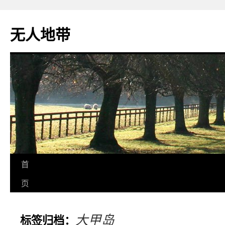
无人地带
首
页
大甲岛
标签归档：